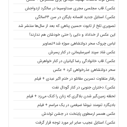
عکس/ قاب مجلسی مجری صداوسیما در سالگرد ازدواجش
عکس/ استایل جدید افسانه بایگان در سن ۶۴سالگی
تصویری تلخ از تابوت حسین پناهی که بعد از سال‌ها منتشر شد
این عکس از خداداد و دایی را حتی خودشان هم ندارند!
لباسِ چروک سحر دولتشاهی سوژه شد+تصاویر
عکس شاد سپند امیرسلیمانی در کنار پسرش
عکس/ قاب خانوادگی رضا کیانیان در کنار خواهرش
سحر دولتشاهی عذرخواهی کرد + عکس
رفتار متفاوت نسرین مقانلو در ختم اکبر عبدی + فیلم
عکس/ دختران جنوبی در کنار گودال نفت
لحظه زمین‌گیر شدن بلاگری که زنان را کتک می‌زد + فیلم
بادیگارد تنومند نیوشا ضیغمی در یک مراسم + فیلم
عکس همسر ارسطوی پایتخت در جشن تولدش
عکس/ استایل عجیب صابر ابر مورد توجه قرار گرفت