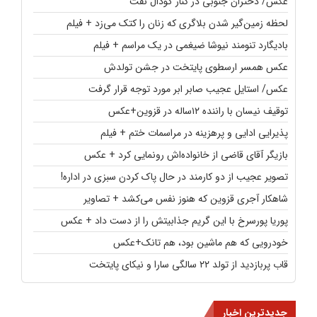
عکس/ دختران جنوبی در کنار گودال نفت
لحظه زمین‌گیر شدن بلاگری که زنان را کتک می‌زد + فیلم
بادیگارد تنومند نیوشا ضیغمی در یک مراسم + فیلم
عکس همسر ارسطوی پایتخت در جشن تولدش
عکس/ استایل عجیب صابر ابر مورد توجه قرار گرفت
توقیف نیسان با راننده ۱۲ساله در قزوین+عکس
پذیرایی ادایی و پرهزینه در مراسمات ختم + فیلم
بازیگر آقای قاضی از خانواده‌اش رونمایی کرد + عکس
تصویر عجیب از دو کارمند در حال پاک کردن سبزی در اداره!
شاهکار آجری قزوین که هنوز نفس می‌کشد + تصاویر
پوریا پورسرخ با این گریم جذابیتش را از دست داد + عکس
خودرویی که هم ماشین بود، هم تانک+عکس
قاب پربازدید از تولد ۲۲ سالگی سارا و نیکای پایتخت
جدیدترین اخبار