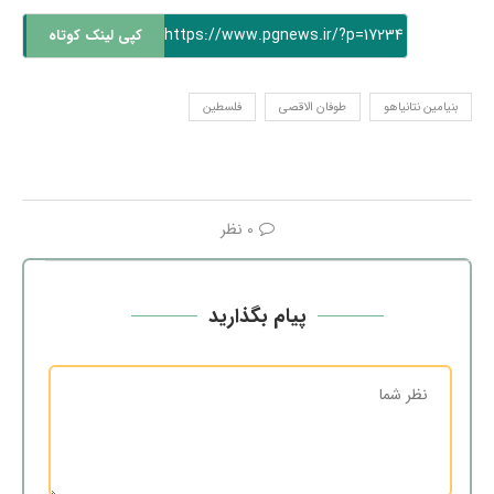
https://www.pgnews.ir/?p=17234
کپی لینک کوتاه
بنیامین نتانیاهو
طوفان الاقصی
فلسطین
0 نظر
پیام بگذارید