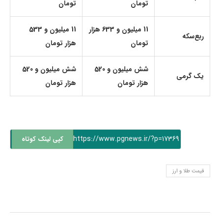
تومان
تومان
11 میلیون و 633 هزار
11 میلیون و 533
ربع‌سکه
تومان
هزار تومان
شش میلیون و 520
شش میلیون و 520
یک گرمی
هزار تومان
هزار تومان
https://www.pgnews.ir/?p=17369
کپی لینک کوتاه
قیمت طلا و ارز