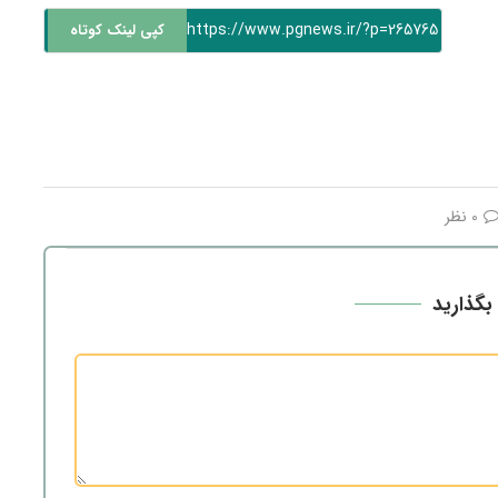
https://www.pgnews.ir/?p=265765
کپی لینک کوتاه
0 نظر
بگذارید