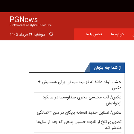
محسن رضایی تمام اتفاقات این روزها را پیش‌بینی کرده بود!
PGNews
Professional Analytical News Site
دوشنبه 19 مرداد 1405
درباره ما
تماس با ما
از شما چه پنهان
جشن تولد عاشقانه تهمینه میلانی برای همسرش +
عکس
عکس/ قاب مجلسی مجری صداوسیما در سالگرد
ازدواجش
عکس/ استایل جدید افسانه بایگان در سن ۶۴سالگی
تصویری تلخ از تابوت حسین پناهی که بعد از سال‌ها
منتشر شد