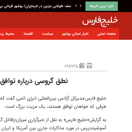
تازه ترین خبرها
صف طولانی بنزین در خرماپزان/ بوشهر قربانی ب
صفحه اصلی
اخبار استان بوشهر
سیاست
اقتصاد
محیط زی
265765
نطق گروسی درباره توافق 
خلیج فارس:مدیرکل آژانس بین‌المللی انرژی اتمی گفت که 
طرفی که خواهان توافق هستند، یک مزیت بزرگ است.
به گزارش«خلیج فارس» به نقل از خبرگزاری میزان؛رافائل گ
آسوشیتدپرس در مورد مذاکرات جاری بین آمریکا و ایران برا