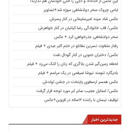
این عکس از خداداد و دایی را حتی خودشان هم ندارند!
لباسِ چروک سحر دولتشاهی سوژه شد+تصاویر
عکس شاد سپند امیرسلیمانی در کنار پسرش
عکس/ قاب خانوادگی رضا کیانیان در کنار خواهرش
سحر دولتشاهی عذرخواهی کرد + عکس
رفتار متفاوت نسرین مقانلو در ختم اکبر عبدی + فیلم
عکس/ دختران جنوبی در کنار گودال نفت
لحظه زمین‌گیر شدن بلاگری که زنان را کتک می‌زد + فیلم
بادیگارد تنومند نیوشا ضیغمی در یک مراسم + فیلم
عکس همسر ارسطوی پایتخت در جشن تولدش
عکس/ استایل عجیب صابر ابر مورد توجه قرار گرفت
توقیف نیسان با راننده ۱۲ساله در قزوین+عکس
جدیدترین اخبار