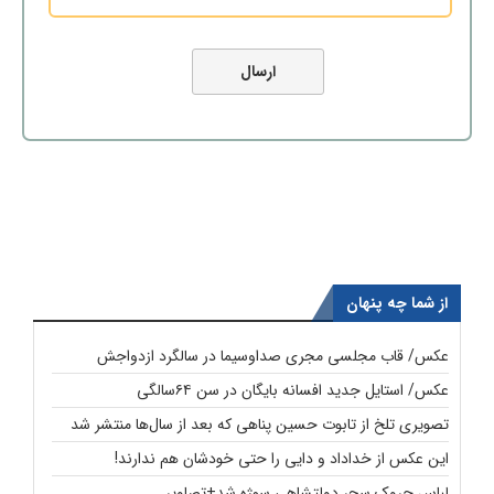
از شما چه پنهان
عکس/ قاب مجلسی مجری صداوسیما در سالگرد ازدواجش
عکس/ استایل جدید افسانه بایگان در سن ۶۴سالگی
تصویری تلخ از تابوت حسین پناهی که بعد از سال‌ها منتشر شد
این عکس از خداداد و دایی را حتی خودشان هم ندارند!
لباسِ چروک سحر دولتشاهی سوژه شد+تصاویر