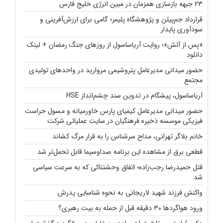
23 جبهه بازسازی همزمان در مبین انرژی خلیج فارس
قرارداد جم‌پیلن و پژوهشگاه پلیمر؛ گامی برای ارزش‌آفرینی و
سودآوری پایدار
«پس از آتش»؛ روایت آریاساسول از روزهای جنگ رمضان + لینک
دانلود
حضور میدانی مدیرعامل پتروشیمی مروارید در واحدهای تولیدی
مجتمع
آریاساسول، پیشگام در تدوین سند چشم‌انداز HSE
حضور میدانی مدیرعامل کیمیای پارس خاورمیانه و مسول حراست
فیزیکی موسسه ذخیره فرهنگیان در سایت عملیاتی شرکت
خانم بلاگر تهرانی، مداح سرشناس را به قرار مرگ کشاند
قطعی برق از مشاهده این برنامه صداوسیما قابل تحمل‌تر شد
قتل حمیدرضا رجب‌زاده؛ اتفاق وحشتناکی که به سرعت سیاسی
شد
واکنش فرزند شهید لاریجانی به نحوه شناسایی پدرش
ورود هواگردها ۳۰ دقیقه قبل از حمله به بیت رهبری؟