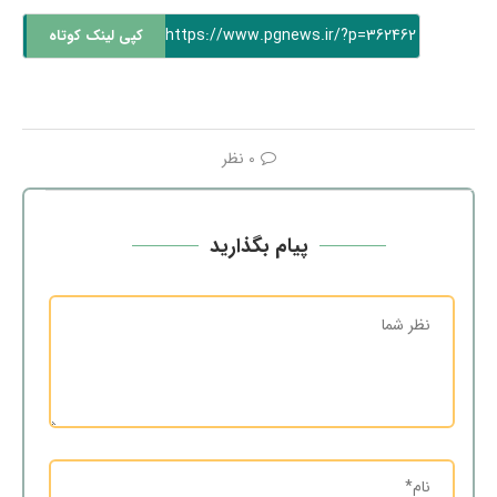
https://www.pgnews.ir/?p=362462
کپی لینک کوتاه
0 نظر
پیام بگذارید