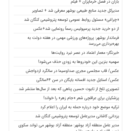
باران در فصل خرماپزان + فیلم
مدیرکل جدید منابع طبیعی بوشهر معرفی شد + تصاویر
«چراغی» مسئول روابط عمومی توسعه پتروشیمی کنگان شد
از دو خرید جدید پرسپولیس رسماً رونمایی شد+عکس
فرماندار بوشهر: پروژه‌های ورزشی مهمی در هفته دولت به
بهره‌برداری می‌رسد
خبرنگار؛ معمار اعتماد در عصر نبرد روایت‌ها
سهمیه بنزین این خودروها به زودی حذف می‌شود!
عکس/ قاب مجلسی مجری صداوسیما در سالگرد ازدواجش
عکس/ استایل جدید افسانه بایگان در سن ۶۴سالگی
تصویری تلخ از تابوت حسین پناهی که بعد از سال‌ها منتشر شد
پزشکیان برای عراقچی شعر «جام زهر» را خواند!
ترکیه موضع خود درباره حمله به ایران را اعلام کرد
یزدانی کاشانی مدیرعامل توسعه پتروشیمی کنگان شد
مدیر عامل منطقه آزاد بوشهر: منطقه آزاد بوشهر می تواند سکوی
نوین اقتصاد دریامحور باشد