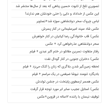
تصویری تلخ از تابوت حسین پناهی که بعد از سال‌ها منتشر شد
این عکس از خداداد و دایی را حتی خودشان هم ندارند!
لباسِ چروک سحر دولتشاهی سوژه شد+تصاویر
عکس شاد سپند امیرسلیمانی در کنار پسرش
عکس/ قاب خانوادگی رضا کیانیان در کنار خواهرش
سحر دولتشاهی عذرخواهی کرد + عکس
رفتار متفاوت نسرین مقانلو در ختم اکبر عبدی + فیلم
عکس/ دختران جنوبی در کنار گودال نفت
لحظه زمین‌گیر شدن بلاگری که زنان را کتک می‌زد + فیلم
بادیگارد تنومند نیوشا ضیغمی در یک مراسم + فیلم
عکس همسر ارسطوی پایتخت در جشن تولدش
عکس/ استایل عجیب صابر ابر مورد توجه قرار گرفت
توقیف نیسان با راننده ۱۲ساله در قزوین+عکس