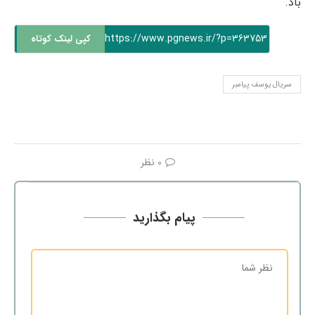
باد.
https://www.pgnews.ir/?p=363753
کپی لینک کوتاه
سریال یوسف پیامبر
0 نظر
پیام بگذارید