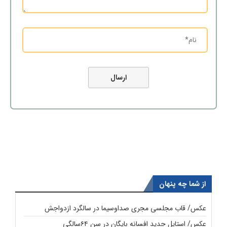
از شما چه پنهان
عکس/ قاب مجلسی مجری صداوسیما در سالگرد ازدواجش
عکس/ استایل جدید افسانه بایگان در سن ۶۴سالگی