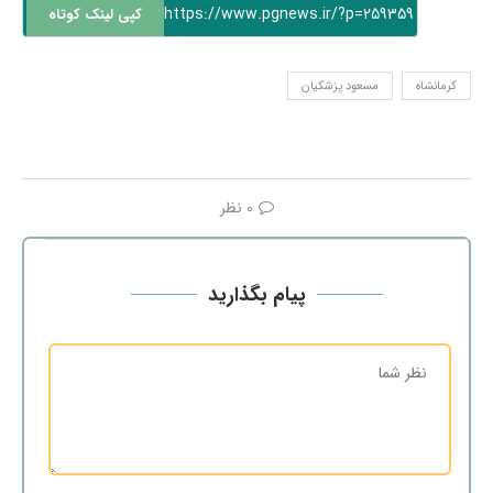
https://www.pgnews.ir/?p=259359
کپی لینک کوتاه
کرمانشاه
مسعود پزشکیان
0 نظر
پیام بگذارید