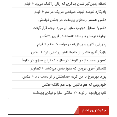
لحظه زمین‌گیر شدن بلاگری که زنان را کتک می‌زد + فیلم
بادیگارد تنومند نیوشا ضیغمی در یک مراسم + فیلم
عکس همسر ارسطوی پایتخت در جشن تولدش
عکس/ استایل عجیب صابر ابر مورد توجه قرار گرفت
توقیف نیسان با راننده ۱۲ساله در قزوین+عکس
پذیرایی ادایی و پرهزینه در مراسمات ختم + فیلم
بازیگر آقای قاضی از خانواده‌اش رونمایی کرد + عکس
تصویر عجیب از دو کارمند در حال پاک کردن سبزی در اداره!
شاهکار آجری قزوین که هنوز نفس می‌کشد + تصاویر
پوریا پورسرخ با این گریم جذابیتش را از دست داد + عکس
خودرویی که هم ماشین بود، هم تانک+عکس
قاب پربازدید از تولد ۲۲ سالگی سارا و نیکای پایتخت
جدیدترین اخبار