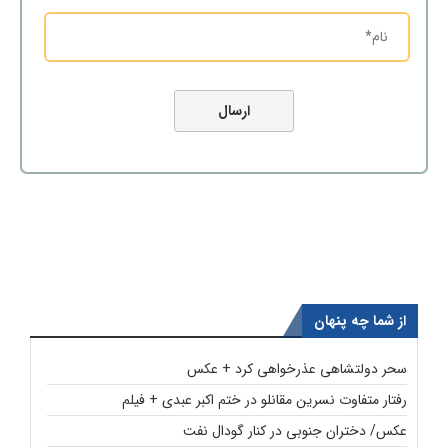
از شما چه پنهان
سحر دولتشاهی عذرخواهی کرد + عکس
رفتار متفاوت نسرین مقانلو در ختم اکبر عبدی + فیلم
عکس/ دختران جنوبی در کنار گودال نفت