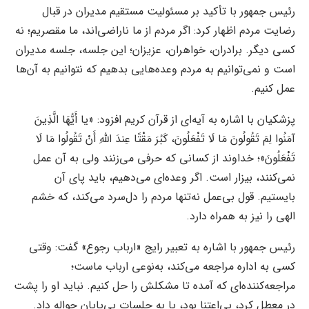
رئیس جمهور با تأکید بر مسئولیت مستقیم مدیران در قبال
رضایت مردم اظهار کرد: اگر مردم از ما ناراضی‌اند، ما مقصریم؛ نه
کسی دیگر. برادران، خواهران، عزیزان؛ این جلسه، جلسه مدیران
است و نمی‌توانیم به مردم وعده‌هایی بدهیم که نتوانیم به آن‌ها
عمل کنیم.
پزشکیان با اشاره به آیه‌ای از قرآن کریم افزود: «یا أَیُّهَا الَّذِینَ
آمَنُوا لِمَ تَقُولُونَ مَا لَا تَفْعَلُونَ، کَبُرَ مَقْتًا عِندَ اللَّهِ أَنْ تَقُولُوا مَا لَا
تَفْعَلُونَ»؛ خداوند از کسانی که حرفی می‌زنند ولی به آن عمل
نمی‌کنند، بیزار است. اگر وعده‌ای می‌دهیم، باید پای آن
بایستیم. قول بی‌عمل نه‌تنها مردم را دل‌سرد می‌کند، که خشم
الهی را نیز به همراه دارد.
رئیس جمهور با اشاره به تعبیر رایج «ارباب رجوع» گفت: وقتی
کسی به اداره مراجعه می‌کند، به‌نوعی ارباب ماست؛
مراجعه‌کننده‌ای که آمده تا مشکلش را حل کنیم. نباید او را پشت
در معطل کرد، بی‌اعتنا بود، یا به جلسات بی‌پایان حواله داد.