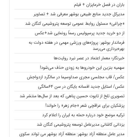
باران در فصل خرماپزان + فیلم
مدیرکل جدید منابع طبیعی بوشهر معرفی شد + تصاویر
«چراغی» مسئول روابط عمومی توسعه پتروشیمی کنگان شد
از دو خرید جدید پرسپولیس رسماً رونمایی شد+عکس
فرماندار بوشهر: پروژه‌های ورزشی مهمی در هفته دولت به
بهره‌برداری می‌رسد
خبرنگار؛ معمار اعتماد در عصر نبرد روایت‌ها
سهمیه بنزین این خودروها به زودی حذف می‌شود!
عکس/ قاب مجلسی مجری صداوسیما در سالگرد ازدواجش
عکس/ استایل جدید افسانه بایگان در سن ۶۴سالگی
تصویری تلخ از تابوت حسین پناهی که بعد از سال‌ها منتشر شد
پزشکیان برای عراقچی شعر «جام زهر» را خواند!
ترکیه موضع خود درباره حمله به ایران را اعلام کرد
یزدانی کاشانی مدیرعامل توسعه پتروشیمی کنگان شد
مدیر عامل منطقه آزاد بوشهر: منطقه آزاد بوشهر می تواند سکوی