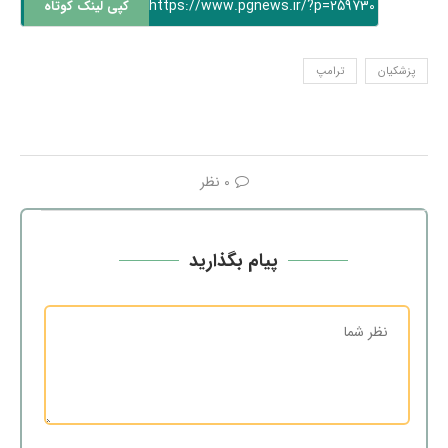
https://www.pgnews.ir/?p=259730
کپی لینک کوتاه
پزشکیان
ترامپ
0 نظر
پیام بگذارید