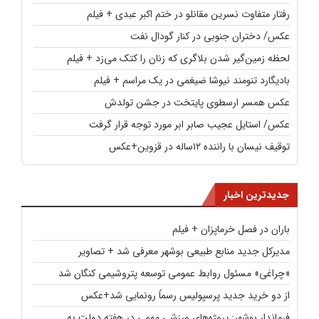
رفتار متفاوت نسرین مقانلو در ختم اکبر عبدی + فیلم
عکس/ دختران جنوبی در کنار گودال نفت
لحظه زمین‌گیر شدن بلاگری که زنان را کتک می‌زد + فیلم
بادیگارد تنومند نیوشا ضیغمی در یک مراسم + فیلم
عکس همسر ارسطوی پایتخت در جشن تولدش
عکس/ استایل عجیب صابر ابر مورد توجه قرار گرفت
توقیف نیسان با راننده ۱۲ساله در قزوین+عکس
جدیدترین اخبار
باران در فصل خرماپزان + فیلم
مدیرکل جدید منابع طبیعی بوشهر معرفی شد + تصاویر
«چراغی» مسئول روابط عمومی توسعه پتروشیمی کنگان شد
از دو خرید جدید پرسپولیس رسماً رونمایی شد+عکس
فرماندار بوشهر: پروژه‌های ورزشی مهمی در هفته دولت به