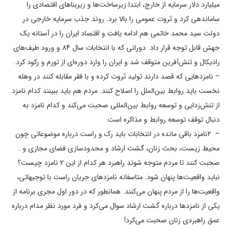
میلیارد دلار سرمایه از خارج، ‌ابتدا زیرساخت‌ها و زیربناهای اقتصادی را
ساماندهی کرد و ثروت عمومی را بالا برد. روند جذب سرمایه خارجی در
دولت سید محمد خاتمی هم ادامه یافت و اقتصاد ایران را در آستانه یک
جهش قابل توجه قرار داد. دورانی که با انتخابات سال 84 و ورود طیف‌های
رادیکال و تنش‌آفرین متوقف شد و ایران را وارد دوره‌ای از تورم و رکود کرد.
– نامزدهایی که قصد دارند تولید ثروت کرده و با فقر مقابله کنند در وهله
نخست باید روابط بین‌الملل را اصلاح کنند. مردم هم باید ببینند کدام نامزد
از تنش‌زدایی و توسعه روابط بین‌المللی صحبت می‌کند و کدام نامزد به
دنبال توقف توسعه روابط و مذاکره است.
– 2نامزد باقی مانده در انتخابات باید رک و راست درباره موضوعاتی چون
محیط زیست، بحث زنان، گشت ارشاد و محدودسازی فضای مجازی و…
صحبت کنند تا مردم متوجه شوند راهبرد هر کدام از این 2 نامزد چیست؟
نباید واقعیت‌ها پنهان شود. متاسفانه نامزدهای جریان راست با توجیهاتی،
واقعیت‌ها را از مردم پنهان می‌کنند. همانطور که در دور اول مجری برنامه از
یکی از نامزدها درباره گشت ارشاد سوال می‌کرد و فرد مورد نظر مدام درباره
عمق راهبردی زنان صحبت می‌کرد!