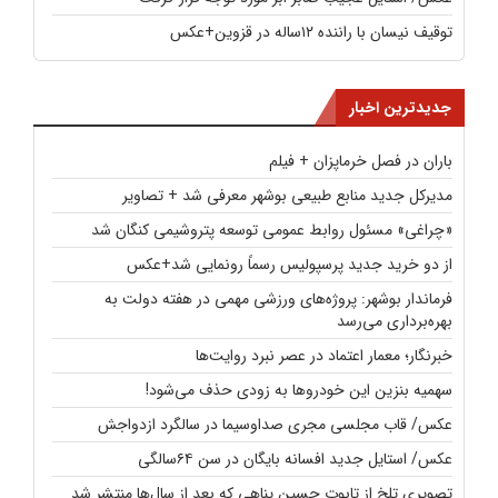
توقیف نیسان با راننده ۱۲ساله در قزوین+عکس
جدیدترین اخبار
باران در فصل خرماپزان + فیلم
مدیرکل جدید منابع طبیعی بوشهر معرفی شد + تصاویر
«چراغی» مسئول روابط عمومی توسعه پتروشیمی کنگان شد
از دو خرید جدید پرسپولیس رسماً رونمایی شد+عکس
فرماندار بوشهر: پروژه‌های ورزشی مهمی در هفته دولت به
بهره‌برداری می‌رسد
خبرنگار؛ معمار اعتماد در عصر نبرد روایت‌ها
سهمیه بنزین این خودروها به زودی حذف می‌شود!
عکس/ قاب مجلسی مجری صداوسیما در سالگرد ازدواجش
عکس/ استایل جدید افسانه بایگان در سن ۶۴سالگی
تصویری تلخ از تابوت حسین پناهی که بعد از سال‌ها منتشر شد