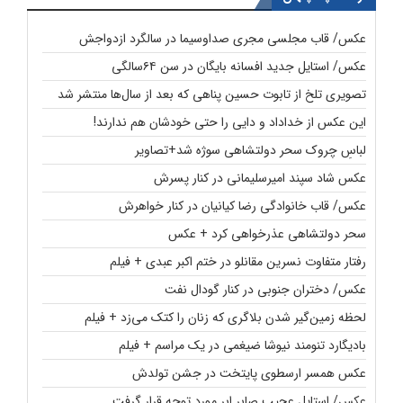
عکس/ قاب مجلسی مجری صداوسیما در سالگرد ازدواجش
عکس/ استایل جدید افسانه بایگان در سن ۶۴سالگی
تصویری تلخ از تابوت حسین پناهی که بعد از سال‌ها منتشر شد
این عکس از خداداد و دایی را حتی خودشان هم ندارند!
لباسِ چروک سحر دولتشاهی سوژه شد+تصاویر
عکس شاد سپند امیرسلیمانی در کنار پسرش
عکس/ قاب خانوادگی رضا کیانیان در کنار خواهرش
سحر دولتشاهی عذرخواهی کرد + عکس
رفتار متفاوت نسرین مقانلو در ختم اکبر عبدی + فیلم
عکس/ دختران جنوبی در کنار گودال نفت
لحظه زمین‌گیر شدن بلاگری که زنان را کتک می‌زد + فیلم
بادیگارد تنومند نیوشا ضیغمی در یک مراسم + فیلم
عکس همسر ارسطوی پایتخت در جشن تولدش
عکس/ استایل عجیب صابر ابر مورد توجه قرار گرفت