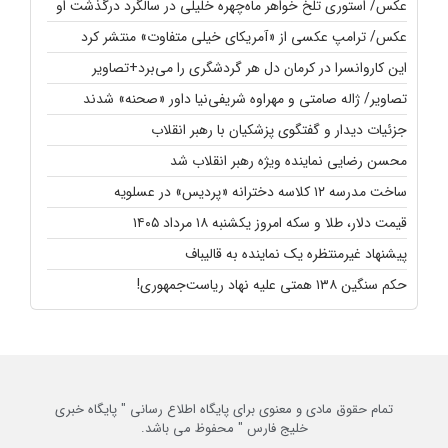
عکس/ استوری تلخ خواهر ماه‌چهره خلیلی در سالگرد درگذشت او
عکس/ ترامپ عکسی از «آمریکای خیلی متفاوت» منتشر کرد
این کاروانسرا در کرمان دل هر گردشگری را می‌برد+تصاویر
تصاویر/ ژاله صامتی و مهراوه شریفی‌نیا داور «صحنه» شدند
جزئیات دیدار و گفتگوی پزشکیان با رهبر انقلاب
محسن رضایی نماینده ویژه رهبر انقلاب شد
ساخت مدرسه ۱۲ کلاسه دخترانه «پردیس» در عسلویه
قیمت دلار، طلا و سکه امروز یکشنبه ۱۸ مرداد ۱۴۰۵
پیشنهاد غیرمنتظره یک نماینده به قالیباف
حکم سنگین ۱۳۸ همتی علیه نهاد ریاست‌جمهوری!
تمام حقوق مادی و معنوی برای پایگاه اطلاع رسانی " پایگاه خبری
خلیج فارس " محفوظ می باشد.