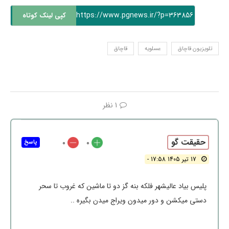
https://www.pgnews.ir/?p=363856
کپی لینک کوتاه
تلویزیون قاچاق
عسلویه
قاچاق
1 نظر
حقیقت گو
0
0
پاسخ
17 تیر 1405 17:58 -
پلیس بیاد عالیشهر فلکه بنه گز دو تا ماشین که غروب تا سحر
دستی میکشن و دور میدون ویراج میدن بگیره ..