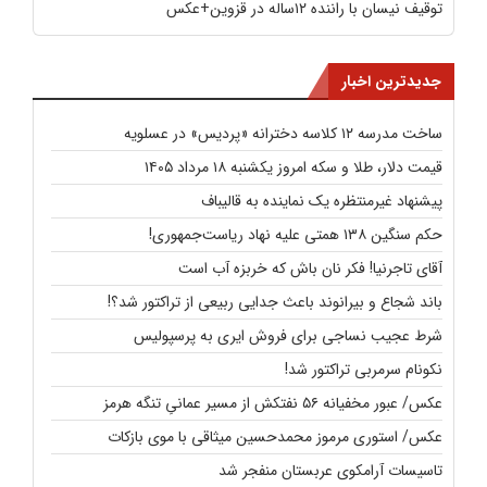
توقیف نیسان با راننده ۱۲ساله در قزوین+عکس
جدیدترین اخبار
ساخت مدرسه ۱۲ کلاسه دخترانه «پردیس» در عسلویه
قیمت دلار، طلا و سکه امروز یکشنبه ۱۸ مرداد ۱۴۰۵
پیشنهاد غیرمنتظره یک نماینده به قالیباف
حکم سنگین ۱۳۸ همتی علیه نهاد ریاست‌جمهوری!
آقای تاجرنیا! فکر نان باش که خربزه آب است
باند شجاع و بیرانوند باعث جدایی ربیعی از تراکتور شد؟!
شرط عجیب نساجی برای فروش ایری به پرسپولیس
نکونام سرمربی تراکتور شد!
عکس/ عبور مخفیانه ۵۶ نفتکش از مسیر عمانیِ تنگه هرمز
عکس/ استوری مرموز محمدحسین میثاقی با موی بازکات
تاسیسات آرامکوی عربستان منفجر شد