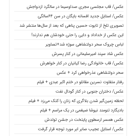
عکس/ قاب مجلسی مجری صداوسیما در سالگرد ازدواجش
عکس/ استایل جدید افسانه بایگان در سن ۶۴سالگی
تصویری تلخ از تابوت حسین پناهی که بعد از سال‌ها منتشر شد
این عکس از خداداد و دایی را حتی خودشان هم ندارند!
لباسِ چروک سحر دولتشاهی سوژه شد+تصاویر
عکس شاد سپند امیرسلیمانی در کنار پسرش
عکس/ قاب خانوادگی رضا کیانیان در کنار خواهرش
سحر دولتشاهی عذرخواهی کرد + عکس
رفتار متفاوت نسرین مقانلو در ختم اکبر عبدی + فیلم
عکس/ دختران جنوبی در کنار گودال نفت
لحظه زمین‌گیر شدن بلاگری که زنان را کتک می‌زد + فیلم
بادیگارد تنومند نیوشا ضیغمی در یک مراسم + فیلم
عکس همسر ارسطوی پایتخت در جشن تولدش
عکس/ استایل عجیب صابر ابر مورد توجه قرار گرفت