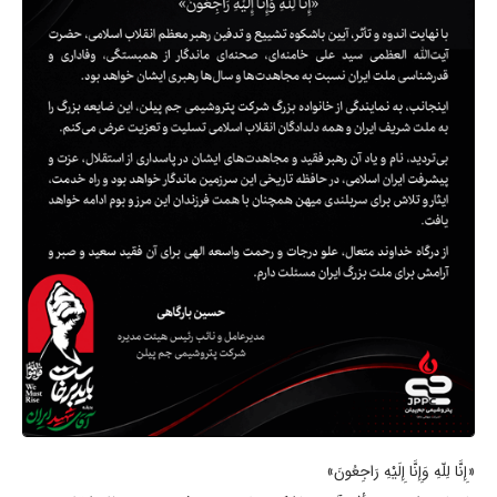
«إِنَّا لِلّهِ وَإِنَّا إِلَیْهِ رَاجِعُونَ»