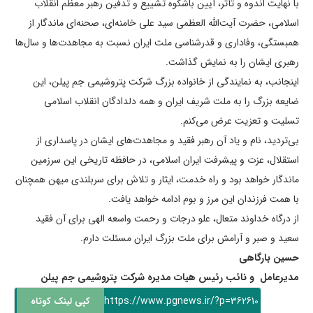
با نهایت اندوه و تأثر، آیین باشکوه تشییع و تدفین رهبر معظم انقلاب
اسلامی، حضرت آیت‌الله العظمی سید علی خامنه‌ای، صحنه‌ای ماندگار از
همبستگی، وفاداری و قدرشناسی ملت ایران نسبت به مجاهدت‌ها و سال‌ها
رهبری ایشان را به نمایش گذاشت.
اینجانب، به نمایندگی از خانواده بزرگ شرکت پتروشیمی جم پیلن، این
ضایعه بزرگ را به ملت شریف ایران و همه دلدادگان انقلاب اسلامی
تسلیت و تعزیت عرض می‌کنم.
بی‌تردید، نام و یاد آن رهبر فقید و مجاهدت‌های ایشان در پاسداری از
استقلال، عزت و پیشرفت ایران اسلامی، در حافظه تاریخی این سرزمین
ماندگار خواهد بود و راه خدمت، ایثار و تلاش برای سربلندی میهن همچنان
با همت فرزندان این مرز و بوم ادامه خواهد یافت.
از درگاه خداوند متعال، علو درجات و رحمت واسعه الهی برای آن فقید
سعید و صبر و آرامش برای ملت بزرگ ایران مسئلت دارم.
حسین بارگاهی
مدیرعامل و نائب رئیس هیات مدیره
شرکت پتروشیمی جم پیلن
https://www.pgnews.ir/?p=362610
کپی لینک کوتاه