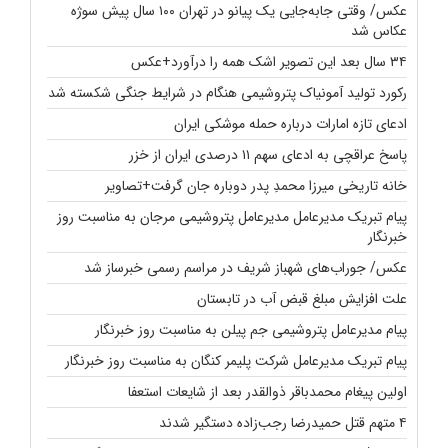
عکس/ وقتی جابه‌جایی یک پیانو در تهران ۱۰۰ سال پیش سوژه
عکاس شد
۳۴ سال بعد این تصویر اشک همه را درآورد+عکس
رکورد تولید آمونیاک پتروشیمی هنگام در شرایط جنگی شکسته شد
ادعای تازه امارات درباره حمله موشکی ایران
پاسخ عراقچی به ادعای سهم ۱۱ درصدی ایران از خزر
خانه تاریخی میرزا محمدِ پدر دوباره جان گرفت+تصاویر
پیام تبریک مدیرعامل مدیرعامل پتروشیمی مرجان به مناسبت روز
خبرنگار
عکس/ جوراب‌های شهباز شریف در مراسم رسمی خبرساز شد
علت افزایش مبلغ قبض آب در تابستان
پیام مدیرعامل پتروشیمی جم پیلن به مناسبت روز خبرنگار
پیام تبریک مدیرعامل شرکت پلیمر کنگان به مناسبت روز خبرنگار
اولین پیغام محمدباقر ذوالقدر بعد از شایعات استعفا
۴ متهم قتل حمیدرضا رجب‌زاده دستگیر شدند