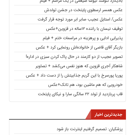
بادیگارد تنومند نیوشا ضیغمی در یک مراسم + فیلم
عکس همسر ارسطوی پایتخت در جشن تولدش
عکس/ استایل عجیب صابر ابر مورد توجه قرار گرفت
توقیف نیسان با راننده ۱۲ساله در قزوین+عکس
پذیرایی ادایی و پرهزینه در مراسمات ختم + فیلم
بازیگر آقای قاضی از خانواده‌اش رونمایی کرد + عکس
تصویر عجیب از دو کارمند در حال پاک کردن سبزی در اداره!
شاهکار آجری قزوین که هنوز نفس می‌کشد + تصاویر
پوریا پورسرخ با این گریم جذابیتش را از دست داد + عکس
خودرویی که هم ماشین بود، هم تانک+عکس
قاب پربازدید از تولد ۲۲ سالگی سارا و نیکای پایتخت
جدیدترین اخبار
پزشکیان: تصمیم گرفتیم اینترنت باز شود