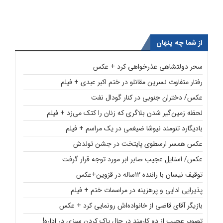
از شما چه پنهان
سحر دولتشاهی عذرخواهی کرد + عکس
رفتار متفاوت نسرین مقانلو در ختم اکبر عبدی + فیلم
عکس/ دختران جنوبی در کنار گودال نفت
لحظه زمین‌گیر شدن بلاگری که زنان را کتک می‌زد + فیلم
بادیگارد تنومند نیوشا ضیغمی در یک مراسم + فیلم
عکس همسر ارسطوی پایتخت در جشن تولدش
عکس/ استایل عجیب صابر ابر مورد توجه قرار گرفت
توقیف نیسان با راننده ۱۲ساله در قزوین+عکس
پذیرایی ادایی و پرهزینه در مراسمات ختم + فیلم
بازیگر آقای قاضی از خانواده‌اش رونمایی کرد + عکس
تصویر عجیب از دو کارمند در حال پاک کردن سبزی در اداره!