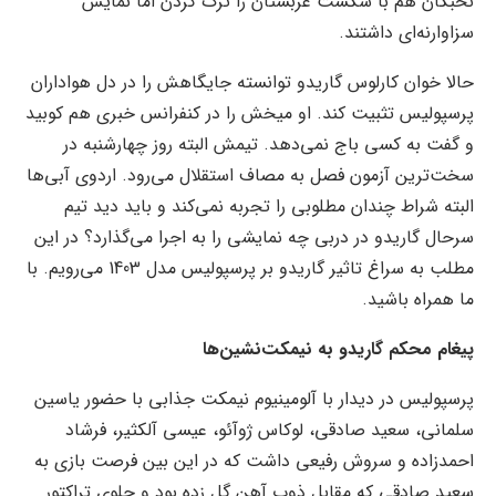
نخبگان هم با شکست عربستان را ترک کردن اما نمایش
سزاوارنه‌ای داشتند.
حالا خوان کارلوس گاریدو توانسته جایگاهش را در دل هواداران
پرسپولیس تثبیت کند. او میخش را در کنفرانس خبری هم کوبید
و گفت به کسی باج نمی‌دهد. تیمش البته روز چهارشنبه در
سخت‌ترین آزمون فصل به مصاف استقلال می‌رود. اردوی آبی‌ها
البته شراط چندان مطلوبی را تجربه نمی‌کند و باید دید تیم
سرحال گاریدو در دربی چه نمایشی را به اجرا می‌گذارد؟ در این
مطلب به سراغ تاثیر گاریدو بر پرسپولیس مدل 1403 می‌رویم. با
ما همراه باشید.
پیغام محکم گاریدو به نیمکت‌نشین‌ها
پرسپولیس در دیدار با آلومینیوم نیمکت جذابی با حضور یاسین
سلمانی، سعید صادقی، لوکاس ژوآئو، عیسی آلکثیر، فرشاد
احمدزاده و سروش رفیعی داشت که در این بین فرصت بازی به
سعید صادقی که مقابل ذوب آهن گل زده بود و جلوی تراکتور