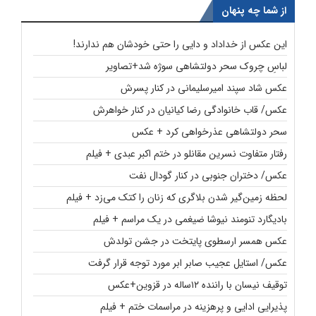
از شما چه پنهان
این عکس از خداداد و دایی را حتی خودشان هم ندارند!
لباسِ چروک سحر دولتشاهی سوژه شد+تصاویر
عکس شاد سپند امیرسلیمانی در کنار پسرش
عکس/ قاب خانوادگی رضا کیانیان در کنار خواهرش
سحر دولتشاهی عذرخواهی کرد + عکس
رفتار متفاوت نسرین مقانلو در ختم اکبر عبدی + فیلم
عکس/ دختران جنوبی در کنار گودال نفت
لحظه زمین‌گیر شدن بلاگری که زنان را کتک می‌زد + فیلم
بادیگارد تنومند نیوشا ضیغمی در یک مراسم + فیلم
عکس همسر ارسطوی پایتخت در جشن تولدش
عکس/ استایل عجیب صابر ابر مورد توجه قرار گرفت
توقیف نیسان با راننده ۱۲ساله در قزوین+عکس
پذیرایی ادایی و پرهزینه در مراسمات ختم + فیلم