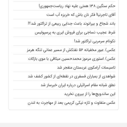
حکم سنگین ۱۳۸ همتی علیه نهاد ریاست‌جمهوری!
آقای تاجرنیا! فکر نان باش که خربزه آب است
باند شجاع و بیرانوند باعث جدایی ربیعی از تراکتور شد؟!
شرط عجیب نساجی برای فروش ایری به پرسپولیس
نکونام سرمربی تراکتور شد!
عکس/ عبور مخفیانه ۵۶ نفتکش از مسیر عمانیِ تنگه هرمز
عکس/ استوری مرموز محمدحسین میثاقی با موی بازکات
تاسیسات آرامکوی عربستان منفجر شد
شواهدی از بمباران فسفری در نقطه‌ای از کشور کشف شد
نطق شبانه مقام اسرائیلی درباره ایران خبرساز شد
این ساندویچ‌ها را از بیرون نخرید
عکس متفاوت و تازه نیکی کریمی بعد از مهاجرت به لندن