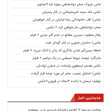
لباسِ چروک سحر دولتشاهی سوژه شد+تصاویر
عکس شاد سپند امیرسلیمانی در کنار پسرش
عکس/ قاب خانوادگی رضا کیانیان در کنار خواهرش
سحر دولتشاهی عذرخواهی کرد + عکس
رفتار متفاوت نسرین مقانلو در ختم اکبر عبدی + فیلم
عکس/ دختران جنوبی در کنار گودال نفت
لحظه زمین‌گیر شدن بلاگری که زنان را کتک می‌زد + فیلم
بادیگارد تنومند نیوشا ضیغمی در یک مراسم + فیلم
عکس همسر ارسطوی پایتخت در جشن تولدش
عکس/ استایل عجیب صابر ابر مورد توجه قرار گرفت
توقیف نیسان با راننده ۱۲ساله در قزوین+عکس
جدیدترین اخبار
ساخت مدرسه ۱۲ کلاسه دخترانه «پردیس» در عسلویه