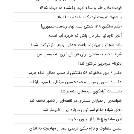
قیمت دلار، طلا و سکه امروز یکشنبه ۱۸ مرداد ۱۴۰۵
پیشنهاد غیرمنتظره یک نماینده به قالیباف
حکم سنگین ۱۳۸ همتی علیه نهاد ریاست‌جمهوری!
آقای تاجرنیا! فکر نان باش که خربزه آب است
باند شجاع و بیرانوند باعث جدایی ربیعی از تراکتور شد؟!
شرط عجیب نساجی برای فروش ایری به پرسپولیس
نکونام سرمربی تراکتور شد!
عکس/ عبور مخفیانه ۵۶ نفتکش از مسیر عمانیِ تنگه هرمز
عکس/ استوری مرموز محمدحسین میثاقی با موی بازکات
تاسیسات آرامکوی عربستان منفجر شد
شواهدی از بمباران فسفری در نقطه‌ای از کشور کشف شد
نطق شبانه مقام اسرائیلی درباره ایران خبرساز شد
این ساندویچ‌ها را از بیرون نخرید
عکس متفاوت و تازه نیکی کریمی بعد از مهاجرت به لندن