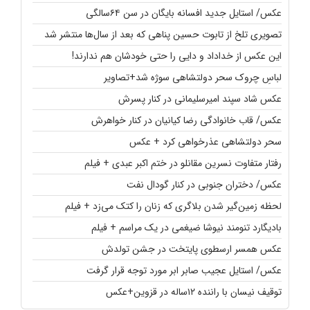
عکس/ استایل جدید افسانه بایگان در سن ۶۴سالگی
تصویری تلخ از تابوت حسین پناهی که بعد از سال‌ها منتشر شد
این عکس از خداداد و دایی را حتی خودشان هم ندارند!
لباسِ چروک سحر دولتشاهی سوژه شد+تصاویر
عکس شاد سپند امیرسلیمانی در کنار پسرش
عکس/ قاب خانوادگی رضا کیانیان در کنار خواهرش
سحر دولتشاهی عذرخواهی کرد + عکس
رفتار متفاوت نسرین مقانلو در ختم اکبر عبدی + فیلم
عکس/ دختران جنوبی در کنار گودال نفت
لحظه زمین‌گیر شدن بلاگری که زنان را کتک می‌زد + فیلم
بادیگارد تنومند نیوشا ضیغمی در یک مراسم + فیلم
عکس همسر ارسطوی پایتخت در جشن تولدش
عکس/ استایل عجیب صابر ابر مورد توجه قرار گرفت
توقیف نیسان با راننده ۱۲ساله در قزوین+عکس