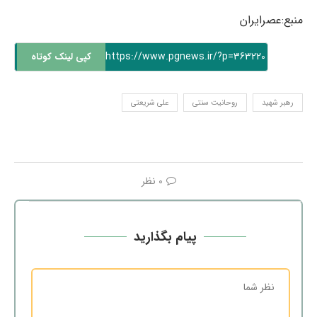
منبع:عصرایران
https://www.pgnews.ir/?p=363220
کپی لینک کوتاه
رهبر شهید
روحانیت سنتی
علی شریعتی
0 نظر
پیام بگذارید