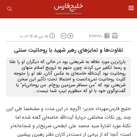
363220
۱۵ تیر ۱۴۰۵ ۱۰:۰۲
تفاوت‌‌ها و تمایزهای رهبر شهید با روحانیت سنتی
بارزترین مورد علاقه به شریعتی بود در حالی که دیگران او را علنا
و رسما تکفیر می کردند چون متهم به ترویج اسلام منهای
روحانیت بود آیت‌الله خامنه‌ای به عکس آنان، نقد او را متوجه
کلیت روحانیت نمی‌دانست و احتمالا تحت تأثیر این سخن
شریعتی بود که "‌من مسافر سرزمین روح‌ام. من روحانی‌ام" یا
گفت‌و‌گوی خود با او که منظورم تیپ شما نیست...
خلیج فارس:مهرداد خدیر- اگرچه در این مدت و مشخصا طی این
چند روز نکات مختلفی دربارۀ آیت‌الله خامنه‌ای گفته شده اما
نکتۀ مورد اشارۀ سید محمد علی ابطحی صریح‌تر و شجاعانه‌تر
است؛ آنجا که از برخی از دست‌‌در ‌کاران دفتر رهبری پیشین