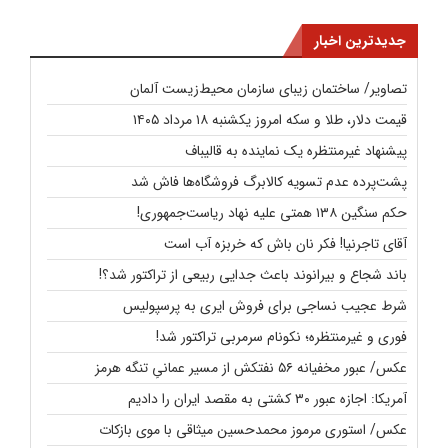
جدیدترین اخبار
تصاویر/ ساختمان زیبای سازمان محیط‌زیست آلمان
قیمت دلار، طلا و سکه امروز یکشنبه ۱۸ مرداد ۱۴۰۵
پیشنهاد غیرمنتظره یک نماینده به قالیباف
پشت‌پرده عدم تسویه کالابرگ فروشگاه‌ها فاش شد
حکم سنگین ۱۳۸ همتی علیه نهاد ریاست‌جمهوری!
آقای تاجرنیا! فکر نان باش که خربزه آب است
باند شجاع و بیرانوند باعث جدایی ربیعی از تراکتور شد؟!
شرط عجیب نساجی برای فروش ایری به پرسپولیس
فوری و غیرمنتظره؛‌ نکونام سرمربی تراکتور شد!
عکس/ عبور مخفیانه ۵۶ نفتکش از مسیر عمانیِ تنگه هرمز
آمریکا: اجازه عبور ۳۰ کشتی به مقصد ایران را دادیم
عکس/ استوری مرموز محمدحسین میثاقی با موی بازکات