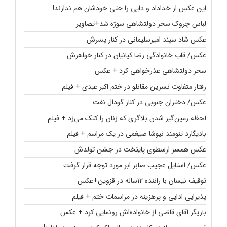
این عکس از خداداد و دایی را حتی خودشان هم ندارند!
لباسِ چروک سحر دولتشاهی سوژه شد+تصاویر
عکس شاد سپند امیرسلیمانی در کنار پسرش
عکس/ قاب خانوادگی رضا کیانیان در کنار خواهرش
سحر دولتشاهی عذرخواهی کرد + عکس
رفتار متفاوت نسرین مقانلو در ختم اکبر عبدی + فیلم
عکس/ دختران جنوبی در کنار گودال نفت
لحظه زمین‌گیر شدن بلاگری که زنان را کتک می‌زد + فیلم
بادیگارد تنومند نیوشا ضیغمی در یک مراسم + فیلم
عکس همسر ارسطوی پایتخت در جشن تولدش
عکس/ استایل عجیب صابر ابر مورد توجه قرار گرفت
توقیف نیسان با راننده ۱۲ساله در قزوین+عکس
پذیرایی ادایی و پرهزینه در مراسمات ختم + فیلم
بازیگر آقای قاضی از خانواده‌اش رونمایی کرد + عکس