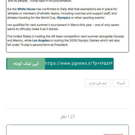
https://www.pgnews.ir/?p=265866
کپی لینک کوتاه
آمریکا
تیم ملی ایران
1 نظر