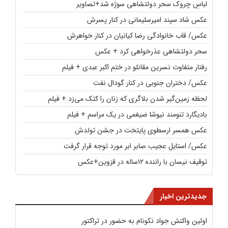
لباسِ چروک سحر دولتشاهی سوژه شد+تصاویر
عکس شاد سپند امیرسلیمانی در کنار پسرش
عکس/ قاب خانوادگی رضا کیانیان در کنار خواهرش
سحر دولتشاهی عذرخواهی کرد + عکس
رفتار متفاوت نسرین مقانلو در ختم اکبر عبدی + فیلم
عکس/ دختران جنوبی در کنار گودال نفت
لحظه زمین‌گیر شدن بلاگری که زنان را کتک می‌زد + فیلم
بادیگارد تنومند نیوشا ضیغمی در یک مراسم + فیلم
عکس همسر ارسطوی پایتخت در جشن تولدش
عکس/ استایل عجیب صابر ابر مورد توجه قرار گرفت
توقیف نیسان با راننده ۱۲ساله در قزوین+عکس
جدیدترین اخبار
اولین واکنش جواد نکونام به حضور در تراکتور