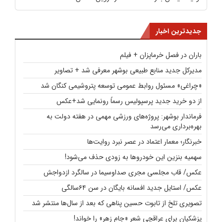
جدیدترین اخبار
باران در فصل خرماپزان + فیلم
مدیرکل جدید منابع طبیعی بوشهر معرفی شد + تصاویر
«چراغی» مسئول روابط عمومی توسعه پتروشیمی کنگان شد
از دو خرید جدید پرسپولیس رسماً رونمایی شد+عکس
فرماندار بوشهر: پروژه‌های ورزشی مهمی در هفته دولت به
بهره‌برداری می‌رسد
خبرنگار؛ معمار اعتماد در عصر نبرد روایت‌ها
سهمیه بنزین این خودروها به زودی حذف می‌شود!
عکس/ قاب مجلسی مجری صداوسیما در سالگرد ازدواجش
عکس/ استایل جدید افسانه بایگان در سن ۶۴سالگی
تصویری تلخ از تابوت حسین پناهی که بعد از سال‌ها منتشر شد
پزشکیان برای عراقچی شعر «جام زهر» را خواند!