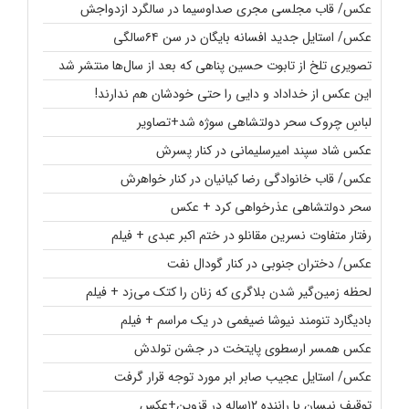
عکس/ قاب مجلسی مجری صداوسیما در سالگرد ازدواجش
عکس/ استایل جدید افسانه بایگان در سن ۶۴سالگی
تصویری تلخ از تابوت حسین پناهی که بعد از سال‌ها منتشر شد
این عکس از خداداد و دایی را حتی خودشان هم ندارند!
لباسِ چروک سحر دولتشاهی سوژه شد+تصاویر
عکس شاد سپند امیرسلیمانی در کنار پسرش
عکس/ قاب خانوادگی رضا کیانیان در کنار خواهرش
سحر دولتشاهی عذرخواهی کرد + عکس
رفتار متفاوت نسرین مقانلو در ختم اکبر عبدی + فیلم
عکس/ دختران جنوبی در کنار گودال نفت
لحظه زمین‌گیر شدن بلاگری که زنان را کتک می‌زد + فیلم
بادیگارد تنومند نیوشا ضیغمی در یک مراسم + فیلم
عکس همسر ارسطوی پایتخت در جشن تولدش
عکس/ استایل عجیب صابر ابر مورد توجه قرار گرفت
توقیف نیسان با راننده ۱۲ساله در قزوین+عکس