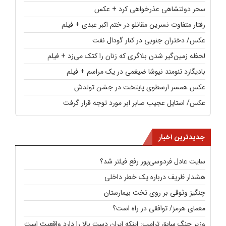
سحر دولتشاهی عذرخواهی کرد + عکس
رفتار متفاوت نسرین مقانلو در ختم اکبر عبدی + فیلم
عکس/ دختران جنوبی در کنار گودال نفت
لحظه زمین‌گیر شدن بلاگری که زنان را کتک می‌زد + فیلم
بادیگارد تنومند نیوشا ضیغمی در یک مراسم + فیلم
عکس همسر ارسطوی پایتخت در جشن تولدش
عکس/ استایل عجیب صابر ابر مورد توجه قرار گرفت
جدیدترین اخبار
سایت عادل فردوسی‌پور رفع فیلتر شد؟
هشدار ظریف درباره یک خطر داخلی
چنگیز وثوقی بر روی تخت بیمارستان
معمای هرمز/ توافقی در راه است؟
وزیر جنگ سابق ترامپ: اینکه ایران دست بالا را دارد واقعیت است