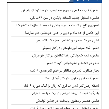
عکس/ قاب مجلسی مجری صداوسیما در سالگرد ازدواجش
عکس/ استایل جدید افسانه بایگان در سن ۶۴سالگی
تصویری تلخ از تابوت حسین پناهی که بعد از سال‌ها منتشر شد
این عکس از خداداد و دایی را حتی خودشان هم ندارند!
لباسِ چروک سحر دولتشاهی سوژه شد+تصاویر
عکس شاد سپند امیرسلیمانی در کنار پسرش
عکس/ قاب خانوادگی رضا کیانیان در کنار خواهرش
سحر دولتشاهی عذرخواهی کرد + عکس
رفتار متفاوت نسرین مقانلو در ختم اکبر عبدی + فیلم
عکس/ دختران جنوبی در کنار گودال نفت
لحظه زمین‌گیر شدن بلاگری که زنان را کتک می‌زد + فیلم
بادیگارد تنومند نیوشا ضیغمی در یک مراسم + فیلم
عکس همسر ارسطوی پایتخت در جشن تولدش
عکس/ استایل عجیب صابر ابر مورد توجه قرار گرفت