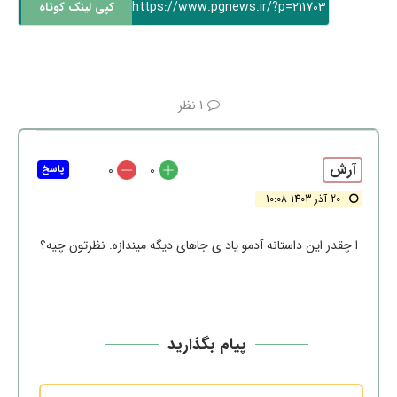
https://www.pgnews.ir/?p=211703
کپی لینک کوتاه
1 نظر
آرش
0
0
پاسخ
20 آذر 1403 10:08 -
ا چقدر این داستانه آدمو یاد ی جاهای دیگه میندازه. نظرتون چیه؟
پیام بگذارید