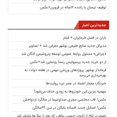
توقیف نیسان با راننده ۱۲ساله در قزوین+عکس
جدیدترین اخبار
باران در فصل خرماپزان + فیلم
مدیرکل جدید منابع طبیعی بوشهر معرفی شد + تصاویر
«چراغی» مسئول روابط عمومی توسعه پتروشیمی کنگان شد
از دو خرید جدید پرسپولیس رسماً رونمایی شد+عکس
فرماندار بوشهر: پروژه‌های ورزشی مهمی در هفته دولت به
بهره‌برداری می‌رسد
خبرنگار؛ معمار اعتماد در عصر نبرد روایت‌ها
سهمیه بنزین این خودروها به زودی حذف می‌شود!
عکس/ قاب مجلسی مجری صداوسیما در سالگرد ازدواجش
عکس/ استایل جدید افسانه بایگان در سن ۶۴سالگی
تصویری تلخ از تابوت حسین پناهی که بعد از سال‌ها منتشر شد