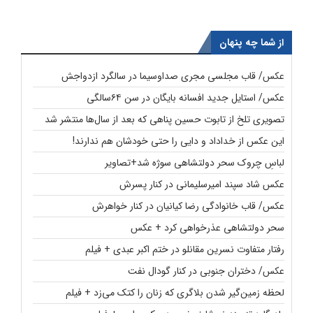
از شما چه پنهان
عکس/ قاب مجلسی مجری صداوسیما در سالگرد ازدواجش
عکس/ استایل جدید افسانه بایگان در سن ۶۴سالگی
تصویری تلخ از تابوت حسین پناهی که بعد از سال‌ها منتشر شد
این عکس از خداداد و دایی را حتی خودشان هم ندارند!
لباسِ چروک سحر دولتشاهی سوژه شد+تصاویر
عکس شاد سپند امیرسلیمانی در کنار پسرش
عکس/ قاب خانوادگی رضا کیانیان در کنار خواهرش
سحر دولتشاهی عذرخواهی کرد + عکس
رفتار متفاوت نسرین مقانلو در ختم اکبر عبدی + فیلم
عکس/ دختران جنوبی در کنار گودال نفت
لحظه زمین‌گیر شدن بلاگری که زنان را کتک می‌زد + فیلم