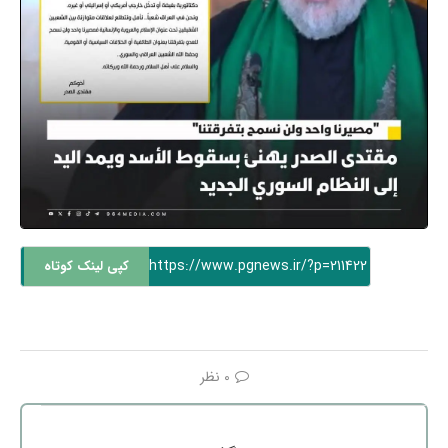
https://www.pgnews.ir/?p=211422
کپی لینک کوتاه
0 نظر