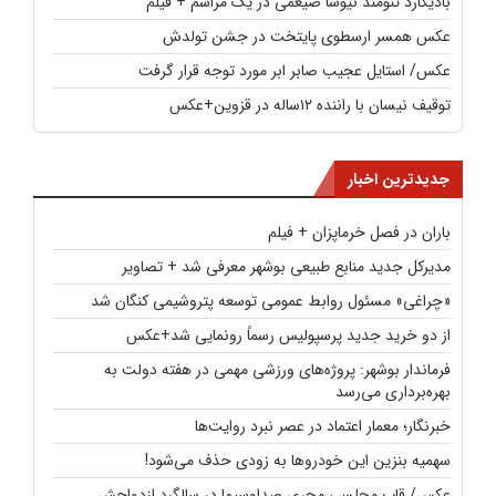
بادیگارد تنومند نیوشا ضیغمی در یک مراسم + فیلم
عکس همسر ارسطوی پایتخت در جشن تولدش
عکس/ استایل عجیب صابر ابر مورد توجه قرار گرفت
توقیف نیسان با راننده ۱۲ساله در قزوین+عکس
جدیدترین اخبار
باران در فصل خرماپزان + فیلم
مدیرکل جدید منابع طبیعی بوشهر معرفی شد + تصاویر
«چراغی» مسئول روابط عمومی توسعه پتروشیمی کنگان شد
از دو خرید جدید پرسپولیس رسماً رونمایی شد+عکس
فرماندار بوشهر: پروژه‌های ورزشی مهمی در هفته دولت به
بهره‌برداری می‌رسد
خبرنگار؛ معمار اعتماد در عصر نبرد روایت‌ها
سهمیه بنزین این خودروها به زودی حذف می‌شود!
عکس/ قاب مجلسی مجری صداوسیما در سالگرد ازدواجش