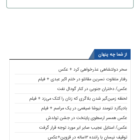
از شما چه پنهان
سحر دولتشاهی عذرخواهی کرد + عکس
رفتار متفاوت نسرین مقانلو در ختم اکبر عبدی + فیلم
عکس/ دختران جنوبی در کنار گودال نفت
لحظه زمین‌گیر شدن بلاگری که زنان را کتک می‌زد + فیلم
بادیگارد تنومند نیوشا ضیغمی در یک مراسم + فیلم
عکس همسر ارسطوی پایتخت در جشن تولدش
عکس/ استایل عجیب صابر ابر مورد توجه قرار گرفت
توقیف نیسان با راننده ۱۲ساله در قزوین+عکس