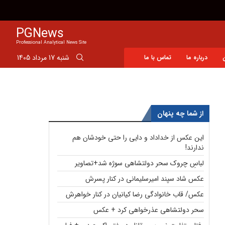
افشاگری یک نماینده از سهم ایران در دریای خزر
PGNews
Professional Analytical News Site
شنبه 17 مرداد 1405
درباره ما
تماس با ما
از شما چه پنهان
این عکس از خداداد و دایی را حتی خودشان هم
ندارند!
لباسِ چروک سحر دولتشاهی سوژه شد+تصاویر
عکس شاد سپند امیرسلیمانی در کنار پسرش
عکس/ قاب خانوادگی رضا کیانیان در کنار خواهرش
سحر دولتشاهی عذرخواهی کرد + عکس