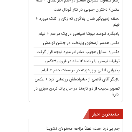
رفتار متفاوت نسرین مقانلو در ختم اکبر عبدی + فیلم
عکس/ دختران جنوبی در کنار گودال نفت
لحظه زمین‌گیر شدن بلاگری که زنان را کتک می‌زد +
فیلم
بادیگارد تنومند نیوشا ضیغمی در یک مراسم + فیلم
عکس همسر ارسطوی پایتخت در جشن تولدش
عکس/ استایل عجیب صابر ابر مورد توجه قرار گرفت
توقیف نیسان با راننده ۱۲ساله در قزوین+عکس
پذیرایی ادایی و پرهزینه در مراسمات ختم + فیلم
بازیگر آقای قاضی از خانواده‌اش رونمایی کرد + عکس
تصویر عجیب از دو کارمند در حال پاک کردن سبزی در
اداره!
جدیدترین اخبار
جم بی‌درد است؛ لطفاً مزاحم مسئولان نشوید!