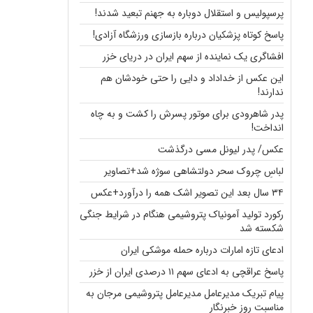
پرسپولیس و استقلال دوباره به جهنم تبعید شدند!
پاسخ کوتاه پزشکیان درباره بازسازی ورزشگاه آزادی!
افشاگری یک نماینده از سهم ایران در دریای خزر
این عکس از خداداد و دایی را حتی خودشان هم
ندارند!
پدر شاهرودی برای موتور پسرش را کشت و به چاه
انداخت!
عکس/ پدر لیونل مسی درگذشت
لباسِ چروک سحر دولتشاهی سوژه شد+تصاویر
۳۴ سال بعد این تصویر اشک همه را درآورد+عکس
رکورد تولید آمونیاک پتروشیمی هنگام در شرایط جنگی
شکسته شد
ادعای تازه امارات درباره حمله موشکی ایران
پاسخ عراقچی به ادعای سهم ۱۱ درصدی ایران از خزر
پیام تبریک مدیرعامل مدیرعامل پتروشیمی مرجان به
مناسبت روز خبرنگار