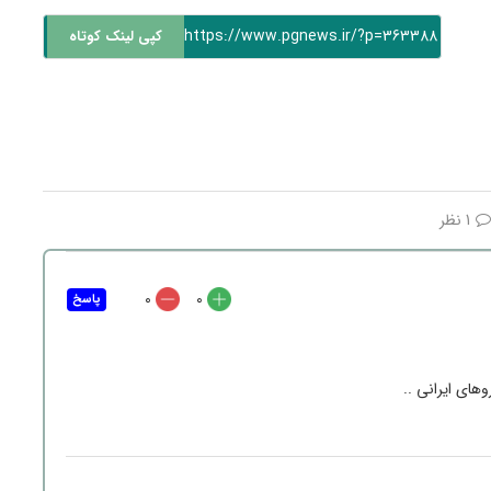
https://www.pgnews.ir/?p=363388
کپی لینک کوتاه
1 نظر
0
0
پاسخ