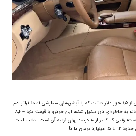
این مرسدس بنز S ۵۵۰ در زمان عرضه، قیمت پایه‌ای بیش از ۸۵ هزار دلار داشت که با آپشن‌های سفارشی قطعا فراتر هم
می‌رفت. امروز، پس از دو دهه و در حالی که گارانتی کارخانه به خاطره‌ای دور تبدیل شده، این خودرو با قیمت تنها ۸,۴۰۰
دلار (حدود یک میلیارد و ۴۷۰ میلیون تومان) آگهی شده است؛ رقمی که کمتر از ۱۰ درصد بهای اولیه آن است. جالب است