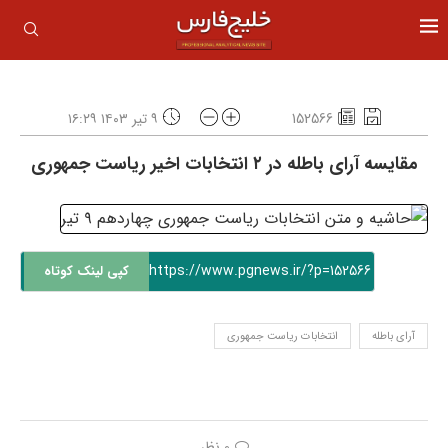
152566
۹ تیر ۱۴۰۳ ۱۶:۲۹
مقایسه آرای باطله در ۲ انتخابات اخیر ریاست جمهوری
https://www.pgnews.ir/?p=152566
کپی لینک کوتاه
آرای باطله
انتخابات ریاست جمهوری
0 نظر