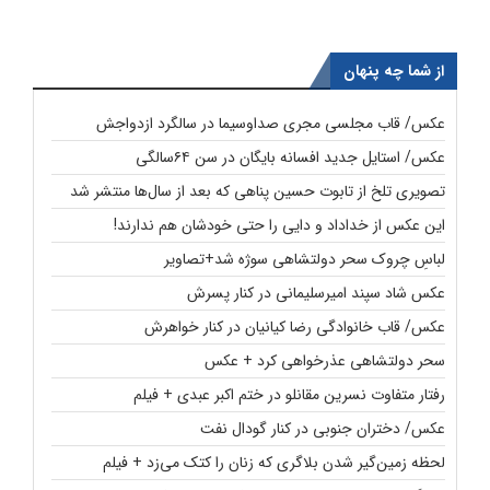
از شما چه پنهان
عکس/ قاب مجلسی مجری صداوسیما در سالگرد ازدواجش
عکس/ استایل جدید افسانه بایگان در سن ۶۴سالگی
تصویری تلخ از تابوت حسین پناهی که بعد از سال‌ها منتشر شد
این عکس از خداداد و دایی را حتی خودشان هم ندارند!
لباسِ چروک سحر دولتشاهی سوژه شد+تصاویر
عکس شاد سپند امیرسلیمانی در کنار پسرش
عکس/ قاب خانوادگی رضا کیانیان در کنار خواهرش
سحر دولتشاهی عذرخواهی کرد + عکس
رفتار متفاوت نسرین مقانلو در ختم اکبر عبدی + فیلم
عکس/ دختران جنوبی در کنار گودال نفت
لحظه زمین‌گیر شدن بلاگری که زنان را کتک می‌زد + فیلم