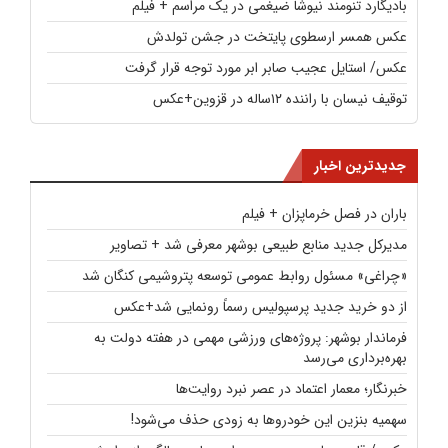
بادیگارد تنومند نیوشا ضیغمی در یک مراسم + فیلم
عکس همسر ارسطوی پایتخت در جشن تولدش
عکس/ استایل عجیب صابر ابر مورد توجه قرار گرفت
توقیف نیسان با راننده ۱۲ساله در قزوین+عکس
جدیدترین اخبار
باران در فصل خرماپزان + فیلم
مدیرکل جدید منابع طبیعی بوشهر معرفی شد + تصاویر
«چراغی» مسئول روابط عمومی توسعه پتروشیمی کنگان شد
از دو خرید جدید پرسپولیس رسماً رونمایی شد+عکس
فرماندار بوشهر: پروژه‌های ورزشی مهمی در هفته دولت به
بهره‌برداری می‌رسد
خبرنگار؛ معمار اعتماد در عصر نبرد روایت‌ها
سهمیه بنزین این خودروها به زودی حذف می‌شود!