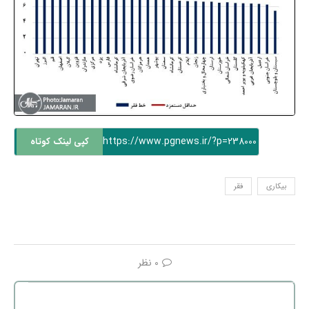
https://www.pgnews.ir/?p=238000
کپی لینک کوتاه
بیکاری
فقر
0 نظر