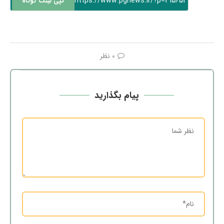
https://www.pgnews.ir/?p=315652
کپی لینک کوتاه
0 نظر
پیام بگذارید