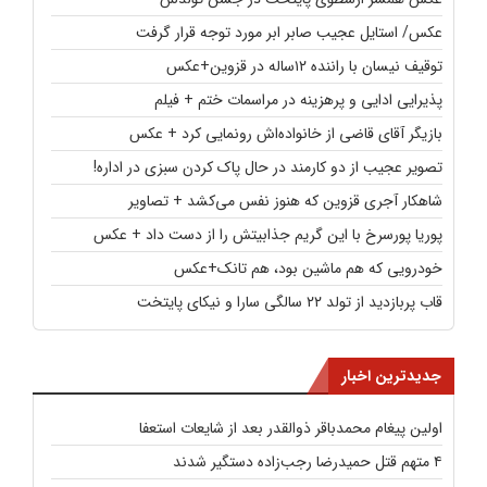
عکس/ استایل عجیب صابر ابر مورد توجه قرار گرفت
توقیف نیسان با راننده ۱۲ساله در قزوین+عکس
پذیرایی ادایی و پرهزینه در مراسمات ختم + فیلم
بازیگر آقای قاضی از خانواده‌اش رونمایی کرد + عکس
تصویر عجیب از دو کارمند در حال پاک کردن سبزی در اداره!
شاهکار آجری قزوین که هنوز نفس می‌کشد + تصاویر
پوریا پورسرخ با این گریم جذابیتش را از دست داد + عکس
خودرویی که هم ماشین بود، هم تانک+عکس
قاب پربازدید از تولد ۲۲ سالگی سارا و نیکای پایتخت
جدیدترین اخبار
اولین پیغام محمدباقر ذوالقدر بعد از شایعات استعفا
۴ متهم قتل حمیدرضا رجب‌زاده دستگیر شدند