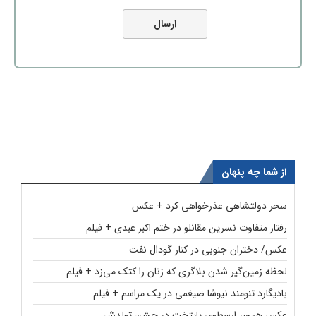
از شما چه پنهان
سحر دولتشاهی عذرخواهی کرد + عکس
رفتار متفاوت نسرین مقانلو در ختم اکبر عبدی + فیلم
عکس/ دختران جنوبی در کنار گودال نفت
لحظه زمین‌گیر شدن بلاگری که زنان را کتک می‌زد + فیلم
بادیگارد تنومند نیوشا ضیغمی در یک مراسم + فیلم
عکس همسر ارسطوی پایتخت در جشن تولدش