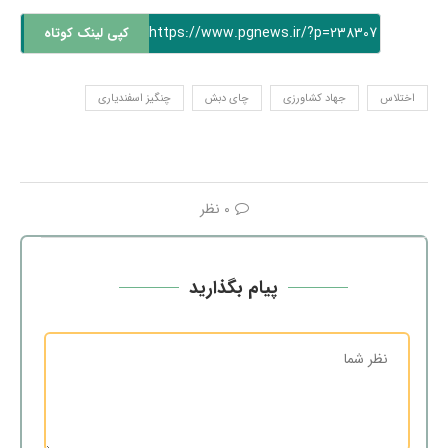
https://www.pgnews.ir/?p=238307
کپی لینک کوتاه
اختلاس
جهاد کشاورزی
چای دبش
چنگیز اسفندیاری
0 نظر
پیام بگذارید