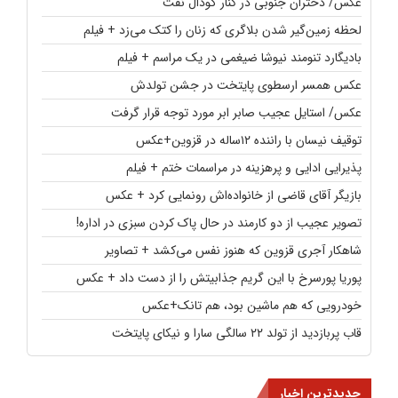
عکس/ دختران جنوبی در کنار گودال نفت
لحظه زمین‌گیر شدن بلاگری که زنان را کتک می‌زد + فیلم
بادیگارد تنومند نیوشا ضیغمی در یک مراسم + فیلم
عکس همسر ارسطوی پایتخت در جشن تولدش
عکس/ استایل عجیب صابر ابر مورد توجه قرار گرفت
توقیف نیسان با راننده ۱۲ساله در قزوین+عکس
پذیرایی ادایی و پرهزینه در مراسمات ختم + فیلم
بازیگر آقای قاضی از خانواده‌اش رونمایی کرد + عکس
تصویر عجیب از دو کارمند در حال پاک کردن سبزی در اداره!
شاهکار آجری قزوین که هنوز نفس می‌کشد + تصاویر
پوریا پورسرخ با این گریم جذابیتش را از دست داد + عکس
خودرویی که هم ماشین بود، هم تانک+عکس
قاب پربازدید از تولد ۲۲ سالگی سارا و نیکای پایتخت
جدیدترین اخبار