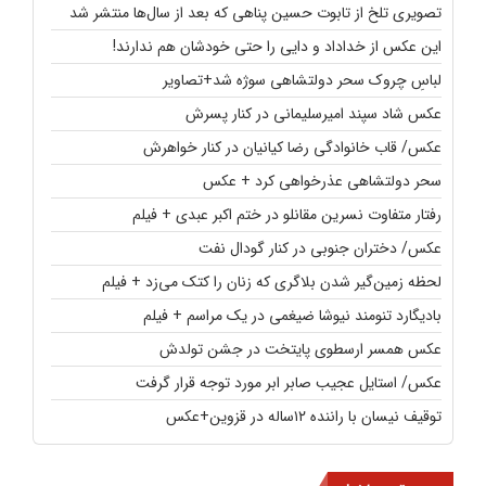
تصویری تلخ از تابوت حسین پناهی که بعد از سال‌ها منتشر شد
این عکس از خداداد و دایی را حتی خودشان هم ندارند!
لباسِ چروک سحر دولتشاهی سوژه شد+تصاویر
عکس شاد سپند امیرسلیمانی در کنار پسرش
عکس/ قاب خانوادگی رضا کیانیان در کنار خواهرش
سحر دولتشاهی عذرخواهی کرد + عکس
رفتار متفاوت نسرین مقانلو در ختم اکبر عبدی + فیلم
عکس/ دختران جنوبی در کنار گودال نفت
لحظه زمین‌گیر شدن بلاگری که زنان را کتک می‌زد + فیلم
بادیگارد تنومند نیوشا ضیغمی در یک مراسم + فیلم
عکس همسر ارسطوی پایتخت در جشن تولدش
عکس/ استایل عجیب صابر ابر مورد توجه قرار گرفت
توقیف نیسان با راننده ۱۲ساله در قزوین+عکس