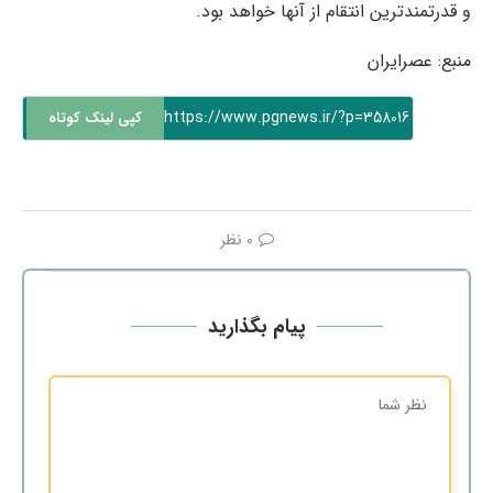
و قدرتمندترین انتقام از آنها خواهد بود.
منبع: عصرایران
https://www.pgnews.ir/?p=358016
کپی لینک کوتاه
0 نظر
پیام بگذارید