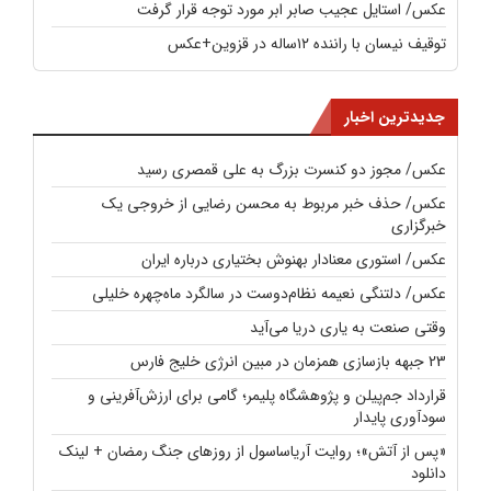
عکس/ استایل عجیب صابر ابر مورد توجه قرار گرفت
توقیف نیسان با راننده ۱۲ساله در قزوین+عکس
جدیدترین اخبار
عکس/ مجوز دو کنسرت بزرگ به علی قمصری رسید
عکس/ حذف خبر مربوط به محسن رضایی از خروجی یک
خبرگزاری
عکس/ استوری معنادار بهنوش بختیاری درباره ایران
عکس/ دلتنگی نعیمه نظام‌دوست در سالگرد ماه‌چهره خلیلی
وقتی صنعت به یاری دریا می‌آید
23 جبهه بازسازی همزمان در مبین انرژی خلیج فارس
قرارداد جم‌پیلن و پژوهشگاه پلیمر؛ گامی برای ارزش‌آفرینی و
سودآوری پایدار
«پس از آتش»؛ روایت آریاساسول از روزهای جنگ رمضان + لینک
دانلود