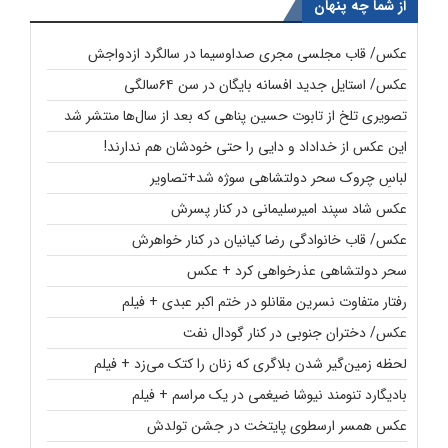
از شما چه پنهان
عکس/ قاب مجلسی مجری صداوسیما در سالگرد ازدواجش
عکس/ استایل جدید افسانه بایگان در سن ۶۴سالگی
تصویری تلخ از تابوت حسین پناهی که بعد از سال‌ها منتشر شد
این عکس از خداداد و دایی را حتی خودشان هم ندارند!
لباسِ چروک سحر دولتشاهی سوژه شد+تصاویر
عکس شاد سپند امیرسلیمانی در کنار پسرش
عکس/ قاب خانوادگی رضا کیانیان در کنار خواهرش
سحر دولتشاهی عذرخواهی کرد + عکس
رفتار متفاوت نسرین مقانلو در ختم اکبر عبدی + فیلم
عکس/ دختران جنوبی در کنار گودال نفت
لحظه زمین‌گیر شدن بلاگری که زنان را کتک می‌زد + فیلم
بادیگارد تنومند نیوشا ضیغمی در یک مراسم + فیلم
عکس همسر ارسطوی پایتخت در جشن تولدش