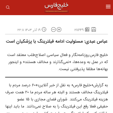
211649
۱۹ آذر ۱۴۰۳ ۲۲:۱۱
عباس عبدی: مسئولیت ادامه فیلترینگ با پزشکیان است
خلیج فارس:روزنامه‌نگار و فعال سیاسی اصلاح‌طلب معتقد است
که در عمل به وعده‌ها، «نمی‌گذارند و مخالف هستند» و اینجور
بهانه‌ها مطلقا پذیرفتنی نیست.
به گزارش«خلیج فارس» به نقل از خبر آنلاین؛«۶۰ درصد مردم با
فیلترینگ مخالف هستند و البته هر ساله مردم ما ۲۰ همت صرف
هزینه فیلترینگ می‌کنند. شورای فضای مجازی با ۱۵ عضو
حقیقی فعلا رفع این فیلترینگ را به صلاح نمی‌دانند. ما باید اینها