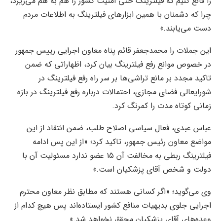
را قانع کنیم که فیلترینگ حتی امنیت کشور را هم به هم می‌ریزد،
چرا که دشمنان با همین ابزار‌های فیلترینگ به اطلاعات مردم
دست می‌یابند.»
این جملات را محمدجعفر قائم پناه معاون اجرایی رییس جمهور
در خصوص موانع رفع فیلترینگ بیان کرد، اظهاراتی که ضمن
تاکید مجدد بر مانع تراشی‌ها بر سر راه رفع فیلترینگ در
شورایعالی فضای مجازی، احتمالات درباره رفع فیلترینگ در بازه
زمانی کوتاه مدت را کمرنگ کرد.
عباس عبدی، فعال سیاسی اصلاح طلب، ضمن انتقاد از این
مواضع معاون رئیس جمهور، تاکید کرد؛ «از این پس ادامه
فیلترینگ ربطی به مخالفت آن ۱۵ عضو ندارد مسئولیت آن با
دولت و شخص آقای پزشکیان است.»
وی می‌گوید؛ «اگر کسانی هستند که مطابق نظر معاون محترم
اجرایی جلوی بدیهیات منافع کشور ایستاده‌اند پس هیچ کدام از
وعده‌های آقای پزشکیان محقق نخواهد شد.»