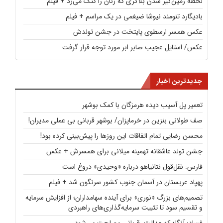
لحظه زمین‌گیر شدن بلاگری که زنان را کتک می‌زد + فیلم
بادیگارد تنومند نیوشا ضیغمی در یک مراسم + فیلم
عکس همسر ارسطوی پایتخت در جشن تولدش
عکس/ استایل عجیب صابر ابر مورد توجه قرار گرفت
جدیدترین اخبار
تعمیر پل آسیب دیده هرمزگان با کمک بوشهر
صف طولانی بنزین در خرماپزان/ بوشهر قربانی بی عملی مدیران!
محسن رضایی تمام اتفاقات این روزها را پیش‌بینی کرده بود!
جشن تولد عاشقانه تهمینه میلانی برای همسرش + عکس
فارس: نقل‌قول نتانیاهو درباره «وحیدی» دروغ است
پهپاد عربستان در آسمان جنوب کشور سرنگون شد + فیلم
تصمیم‌های بزرگ «نوری» برای آینده سهامداران؛ از افزایش سرمایه
و تقسیم سود تا تثبیت سرمایه‌گذاری‌های راهبردی
فساد؛ آنگاه که عدالت، قربانی مصلحت می‌شود