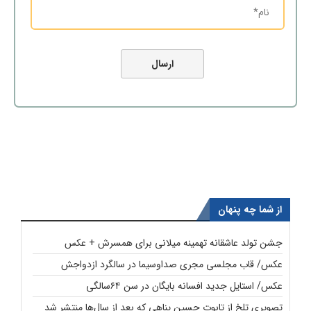
از شما چه پنهان
جشن تولد عاشقانه تهمینه میلانی برای همسرش + عکس
عکس/ قاب مجلسی مجری صداوسیما در سالگرد ازدواجش
عکس/ استایل جدید افسانه بایگان در سن ۶۴سالگی
تصویری تلخ از تابوت حسین پناهی که بعد از سال‌ها منتشر شد