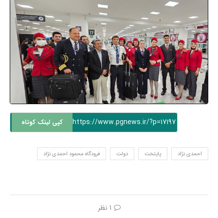
https://www.pgnews.ir/?p=17197
کپی لینک کوتاه
احمدی نژاد
پایتخت
دولت
فرودگاه محمود احمدی نژاد
1 نظر