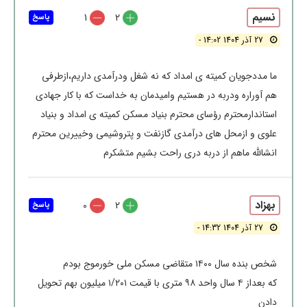
نسیم
1
2
پاسخ
27 آذر 1404 14:02 -
ما مددجویان کمیته ی امداد که نه شغل ودرآمدی داریم،ازطرفی
هم آوراره ودربه در هستیم وامیدمان به خداست که با کار جهادی
استاندارمحترم رؤسای محترم بنیاد مسکن کمیته ی امداد و بنیاد
علوی و ازمحل های درآمدی گازنفت و پتروشیمی وخییرین محترم
انشالله ماهم از دربه دری راحت بشیم متشکرم
بهزاد
0
2
پاسخ
27 آذر 1404 14:32 -
شخص بنده سال ۱۴۰۰ متقاضی مسکن ملی خورموج بودم
که بعداز ۴ سال واحد ۹۸ متری با قیمت ۱/۲۰۱ میلیون بهم تحویل
دادن