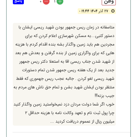
وطن
0
1
پاسخ
27 آذر 1404 19:44 -
متاسفانه در زمان ريس جمهور بودن شهيد ريسي ايشان با
دستور كتبي….به مسكن شهرسازي اعلام كردن كه براي
مجردين هم بايد زمين واگذار بشه بنده اقدام كردم با هزينه
هايي كه براي واگزاري زمين از بنده گرفتن و بعدش هم بعد
از شهيد شدن جناب ريسي اقا به استعلا دكتر ريس جمهور
جديد بعد از يك هفته ريس جمهور شدن تمام دستورات
شهيد ريسي لغو كردن . جالبه عجب ريس جهموري كه فقط
منتظر بودن ايشان شهيد بشن و تمام حق ناش هاي مردم به
جيب بزنه!!!
خوب اگر شما دولت مردان دزد نميخواستيد زمين واگذار كنيد
چرا پول ثبت نام و تعهد وكالت نامه با هزينه حداقل ٢
ميليون ريال از عمموم دريافت كرديد ….