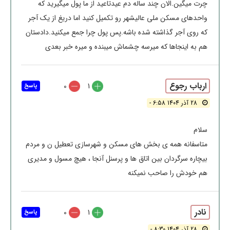
چرت میگین.الان چند ساله دم عیدتاعید از ما پول میگیرید که
واحدهای مسکن ملی عالیشهر رو تکمیل کنید اما دریغ از یک آجر
که روی آجر گذاشته شده باشه.پس پول چرا جمع میکنید.دادستان
هم به اینجاها که میرسه چشماش میبنده و میره خبر بعدی
ارباب رجوع
0
1
پاسخ
28 آذر 1404 6:58 -
سلام
متاسفانه همه ی بخش های مسکن و شهرسازی تعطیل ن و مردم
بیچاره سرگردان بین اتاق ها و پرسنل آنجا ، هیچ مسول و مدیری
هم خودش را صاحب نمیکنه
نادر
0
1
پاسخ
28 آذر 1404 8:30 -