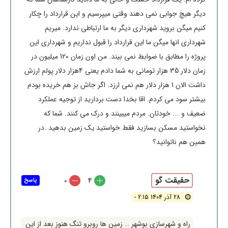
دیگر هیچ جوابی نمی دهند وقتی میپرسیم و این قرارداد را چکار
کنیم میگن بروید شهرداری دیگر به ما ارتباطی ندارد. میریم
شهرداری انها میگن ما این قرارداد را قبول نداریم و شهرداری این
پروژه را مطابق با ضوابط نمی بیند. من اون زمان 120 میلیون در
زمان دلار 35 هزار تومانی به شما دادم یعنی 4هزار دلار پولم ارزش
داشت الان 1 هزار دلار هم نمی ارزد. اگر جاش بز هم خریده بودم
بیشتر سود می کردم. اقا بخدا دست بردارید از توجیه عملکرد
ضعیف و …. خودتان. مردم میبینند و درک می کنند. شما که
نخواستید مسکن بسازید فقط خواستید یک زمین بدهید .در
همین هم ناتوانید؟
حقیقت گو
0
4
پاسخ
28 آذر 1404 2:15 -
راه و شهرسازی بوشهر … زمین ها روبرو تنگ هنوز بعد از این