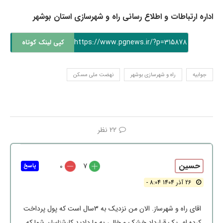
اداره ارتباطات و اطلاع رسانی راه و شهرسازی استان بوشهر
https://www.pgnews.ir/?p=315878
کپی لینک کوتاه
جوابیه
راه و شهرسازی بوشهر
نهضت ملی مسکن
22 نظر
حسین
0
7
پاسخ
26 آذر 1404 8:04 -
اقای راه و شهرساز. الان من نزدیک به 3سال است که پول پرداخت
کرده ام. یک قرارداد خشک و خالی به ما دادید کارشناسان شما که