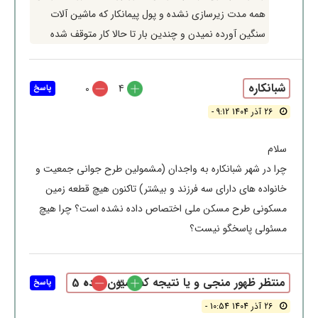
همه مدت زیرسازی نشده و پول پیمانکار که ماشین آلات
سنگین آورده نمیدن و چندین بار تا حالا کار متوقف شده
شبانکاره
0
4
پاسخ
26 آذر 1404 9:12 -
سلام
چرا در شهر شبانکاره به واجدان (مشمولین طرح جوانی جمعیت و
خانواده های دارای سه فرزند و بیشتر) تاکنون هیچ قطعه زمین
مسکونی طرح مسکن ملی اختصاص داده نشده است؟ چرا هیچ
مسئولی پاسخگو نیست؟
منتظر ظهور منجی و یا نتیجه کمیسیون ماده 5
0
3
پاسخ
26 آذر 1404 10:54 -