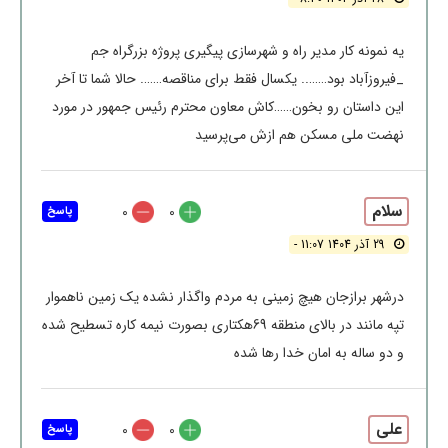
یه نمونه کار مدیر راه و شهرسازی پیگیری پروژه بزرگراه جم
_فیروزآباد بود…….. یکسال فقط برای مناقصه……. حالا شما تا آخر
این داستان رو بخون……کاش معاون محترم رئیس جمهور در مورد
نهضت ملی مسکن هم ازش می‌پرسید
سلام
0
0
پاسخ
29 آذر 1404 11:07 -
درشهر برازجان هیچ زمینی به مردم واگذار نشده یک زمین ناهموار
تپه مانند در بالای منطقه 69هکتاری بصورت نیمه کاره تسطیح شده
و دو ساله به امان خدا رها شده
علی
0
0
پاسخ