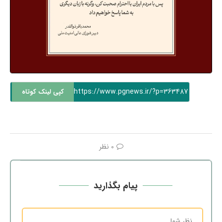
https://www.pgnews.ir/?p=363487
کپی لینک کوتاه
0 نظر
پیام بگذارید