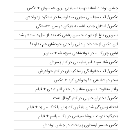
جشن تولد عاشقانه تهمینه میلانی برای همسرش + عکس
عکس/ قاب مجلسی مجری صداوسیما در سالگرد ازدواجش
عکس/ استایل جدید افسانه بایگان در سن ۶۴سالگی
تصویری تلخ از تابوت حسین پناهی که بعد از سال‌ها منتشر شد
این عکس از خداداد و دایی را حتی خودشان هم ندارند!
لباسِ چروک سحر دولتشاهی سوژه شد+تصاویر
عکس شاد سپند امیرسلیمانی در کنار پسرش
عکس/ قاب خانوادگی رضا کیانیان در کنار خواهرش
سحر دولتشاهی عذرخواهی کرد + عکس
رفتار متفاوت نسرین مقانلو در ختم اکبر عبدی + فیلم
عکس/ دختران جنوبی در کنار گودال نفت
لحظه زمین‌گیر شدن بلاگری که زنان را کتک می‌زد + فیلم
بادیگارد تنومند نیوشا ضیغمی در یک مراسم + فیلم
عکس همسر ارسطوی پایتخت در جشن تولدش