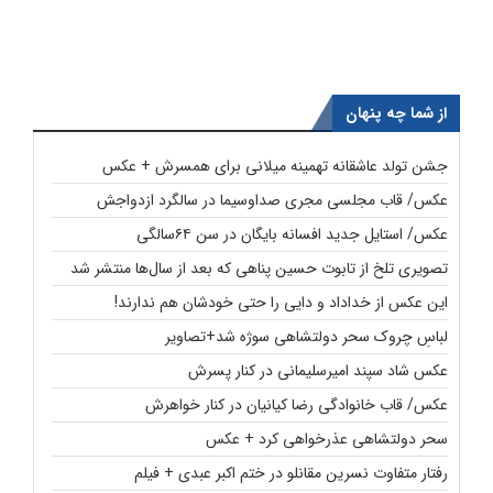
از شما چه پنهان
جشن تولد عاشقانه تهمینه میلانی برای همسرش + عکس
عکس/ قاب مجلسی مجری صداوسیما در سالگرد ازدواجش
عکس/ استایل جدید افسانه بایگان در سن ۶۴سالگی
تصویری تلخ از تابوت حسین پناهی که بعد از سال‌ها منتشر شد
این عکس از خداداد و دایی را حتی خودشان هم ندارند!
لباسِ چروک سحر دولتشاهی سوژه شد+تصاویر
عکس شاد سپند امیرسلیمانی در کنار پسرش
عکس/ قاب خانوادگی رضا کیانیان در کنار خواهرش
سحر دولتشاهی عذرخواهی کرد + عکس
رفتار متفاوت نسرین مقانلو در ختم اکبر عبدی + فیلم