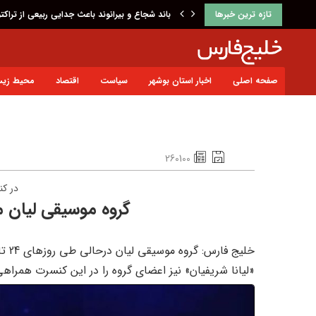
تازه ترین خبرها
باند شجاع و بیرانوند باعث جدایی ربیعی از تراکت
صفحه اصلی
اخبار استان بوشهر
سیاست
اقتصاد
محیط زی
260100
در ک
گروه موسیقی لیان م
«لیانا شریفیان» نیز اعضای گروه را در این کنسرت همراهی