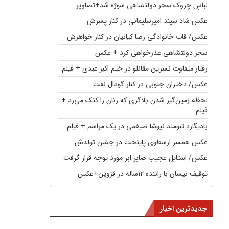
لباسِ چروک سحر دولتشاهی سوژه شد+تصاویر
عکس شاد سپند امیرسلیمانی در کنار پسرش
عکس/ قاب خانوادگی رضا کیانیان در کنار خواهرش
سحر دولتشاهی عذرخواهی کرد + عکس
رفتار متفاوت نسرین مقانلو در ختم اکبر عبدی + فیلم
عکس/ دختران جنوبی در کنار گودال نفت
لحظه زمین‌گیر شدن بلاگری که زنان را کتک می‌زد +
فیلم
بادیگارد تنومند نیوشا ضیغمی در یک مراسم + فیلم
عکس همسر ارسطوی پایتخت در جشن تولدش
عکس/ استایل عجیب صابر ابر مورد توجه قرار گرفت
توقیف نیسان با راننده ۱۲ساله در قزوین+عکس
جدیدترین اخبار