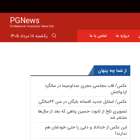
شرط عجیب نساجی برای فروش ایری به پرسپولیس
PGNews
Professional Analytical News Site
یکشنبه 18 مرداد 1405
درباره ما
تماس با ما
از شما چه پنهان
عکس/ قاب مجلسی مجری صداوسیما در سالگرد
ازدواجش
عکس/ استایل جدید افسانه بایگان در سن ۶۴سالگی
تصویری تلخ از تابوت حسین پناهی که بعد از سال‌ها
منتشر شد
این عکس از خداداد و دایی را حتی خودشان هم
ندارند!