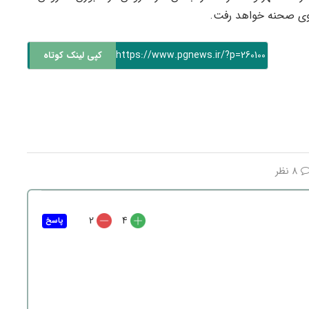
https://www.pgnews.ir/?p=260100
کپی لینک کوتاه
8 نظر
2
4
پاسخ