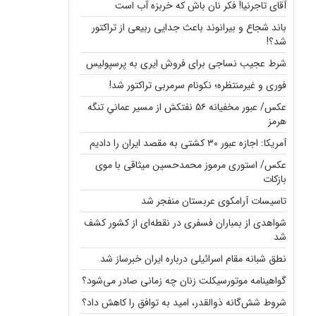
آقای تاجرنیا! فکر نان باش که خربزه آب است
باند شجاع و بیرانوند باعث جدایی ربیعی از تراکتور
شد؟!
شرط عجیب نساجی برای فروش ایری به پرسپولیس
فوری و غیرمنتظره؛‌ نکونام سرمربی تراکتور شد!
عکس/ عبور مخفیانه ۵۶ نفتکش از مسیر عمانیِ تنگه
هرمز
آمریکا: اجازه عبور ۳۰ کشتی به مقصد ایران را دادیم
عکس/ استوری مرموز محمدحسین میثاقی با موی
بازکات
تاسیسات آرامکوی عربستان منفجر شد
شواهدی از بمباران فسفری در نقطه‌ای از کشور کشف
شد
نطق شبانه مقام اسرائیلی درباره ایران خبرساز شد
گواهینامه موتورسیکلت زنان چه زمانی صادر می‌شود؟
شروط شش‌گانه ذوالقدر، امید به توافق را کاهش داد؟