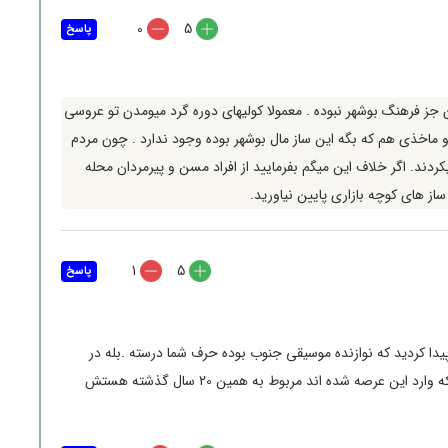
0
5
پاسخ
د و 72 سال سن دارم نینبان جز فرهنگ بوشهر نبوده . معمولا کولیهای دوره گرد میومدن تو عروسی
و ماخذی هم که بگه این ساز مال بوشهر بوده وجود ندارد . چون مردم
کردند. اگر خلاف این میگم بفرمایید از افراد مسن و پیرمردان محله
از های کوچه بازاری پایین نیاورید.
1
5
پاسخ
دا کردید که نوازنده موسیقی جنوب بوده حرف شما درسته .بله در
ن عرصه شده اند مربوط به همین 20 سال گذشته هستش